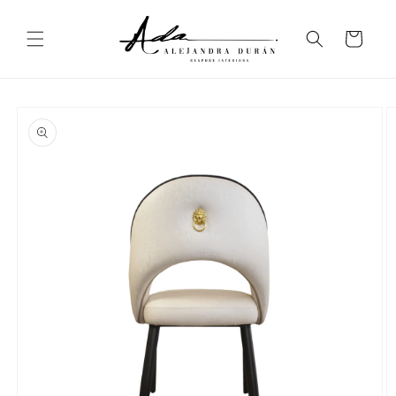
Ir
directamente
al contenido
Carrito
Ir
directamente
a la
información
del producto