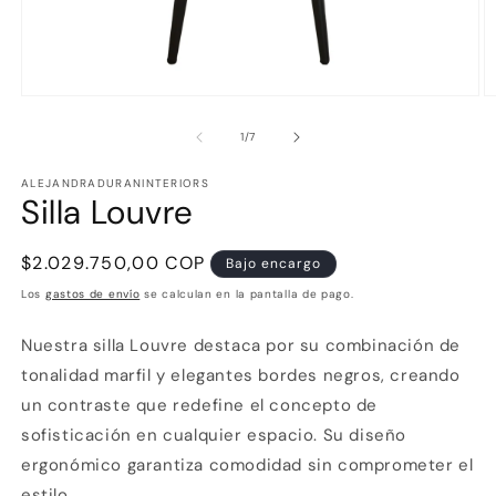
Abrir
Ab
elemento
e
multimedia
m
de
1
/
7
1
2
en
e
ALEJANDRADURANINTERIORS
una
u
Silla Louvre
ventana
v
modal
m
Precio
$2.029.750,00 COP
Bajo encargo
habitual
Los
gastos de envío
se calculan en la pantalla de pago.
Nuestra silla Louvre destaca por su combinación de
tonalidad marfil y elegantes bordes negros, creando
un contraste que redefine el concepto de
sofisticación en cualquier espacio. Su diseño
ergonómico garantiza comodidad sin comprometer el
estilo.